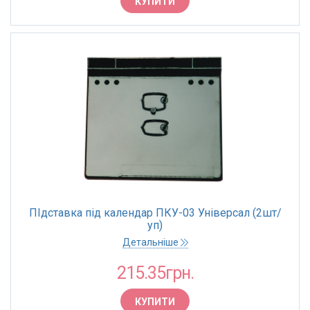
КУПИТИ
Посуд оцинкований
Приладдя для діловодства
Приладдя для письма та креслення
Продукти харчування
Ранці,рюкзаки,сумки,портфелі пластикові
Сувеніри
Товари для школи та дитячої творчості
Товари для школи та творчості
ПІдставка під календар ПКУ-03 Універсал (2шт/
уп)
Фотоальбоми, фоторамки
Детальніше
Штемпельна продукція
215.35грн.
КУПИТИ