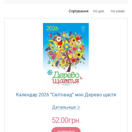
Господарчі товари, побутова хімія, посуд
Зошити учнівські ZiBi
Сортування:
по ціні
по назві
Настільне приладдя та офісне обладнання
Офісні інструменти
Офісні інструменти та приладдя
Офісна техніка
Офісна техніка, приладдя, сейфи
Офісне приладдя
Папір
Календар 2026 "Світовид" міні Дерево щастя
Папір та вироби з паперу
Детальніше
Письмове приладдя
52.00грн.
Побутова хімія
Посуд нержавіючий