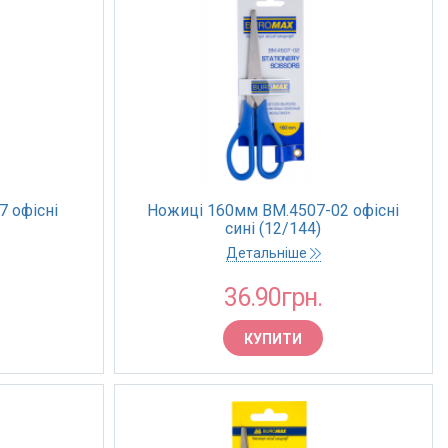
 офiснi
Ножиці 160мм BM.4507-02 офiснi
сині (12/144)
Детальніше
36.90грн.
КУПИТИ