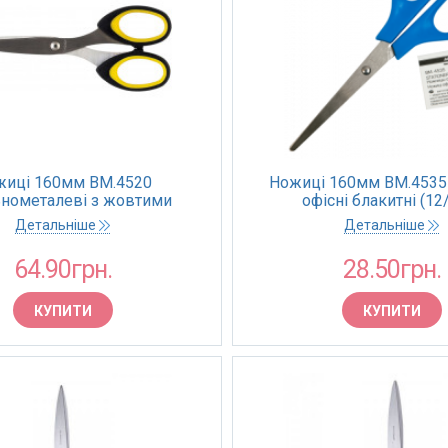
жиці 160мм BM.4520
Ножиці 160мм BM.453
ьнометалеві з жовтими
офiснi блакитні (12
 вставками чорні (12/240)
Детальніше
Детальніше
64.90грн.
28.50грн.
КУПИТИ
КУПИТИ