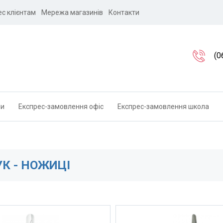
ес клієнтам
Мережа магазинів
Контакти
(0
ли
Експрес-замовлення офіс
Експрес-замовлення школа
К - НОЖИЦІ