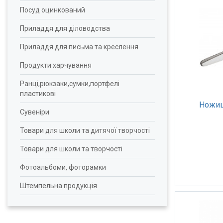
Посуд оцинкований
Приладдя для діловодства
Приладдя для письма та креслення
Продукти харчування
Ранці,рюкзаки,сумки,портфелі
пластикові
Ножиці
Сувеніри
Товари для школи та дитячої творчості
Товари для школи та творчості
Фотоальбоми, фоторамки
Штемпельна продукція