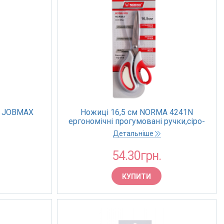
2 JOBMAX
Ножиці 16,5 см NORMA 4241N
ергономічні прогумовані ручки,сіро-
червоні, 1,8 мм (48)
Детальніше
54.30грн.
КУПИТИ