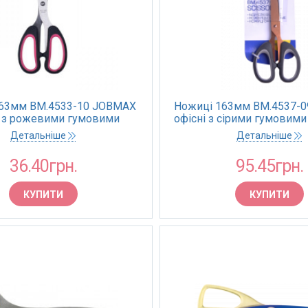
63мм BM.4533-10 JOBMAX
Ножиці 163мм BM.4537-0
і з рожевими гумовими
офісні з сірими гумовим
вками чорні (24/240)
чорні (24/240)
Детальніше
Детальніше
36.40грн.
95.45грн.
КУПИТИ
КУПИТИ