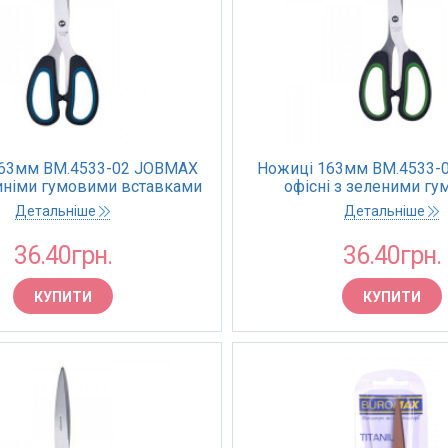
63мм BM.4533-02 JOBMAX
Ножиці 163мм BM.4533-
синіми гумовими вставками
офісні з зеленими г
чорні (12/240)
вставками чорні (12
Детальніше
Детальніше
36.40грн.
36.40грн.
КУПИТИ
КУПИТИ