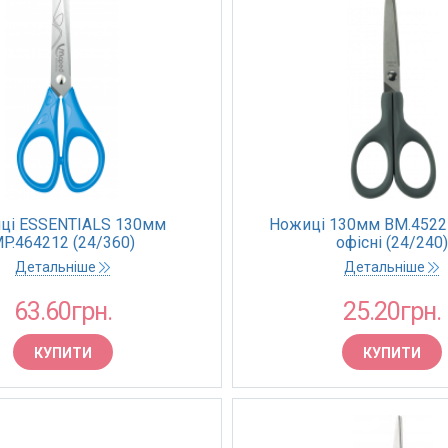
ці ESSENTIALS 130мм
Ножиці 130мм BM.452
P.464212 (24/360)
офiснi (24/240)
Детальніше
Детальніше
63.60грн.
25.20грн.
КУПИТИ
КУПИТИ