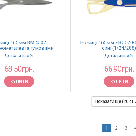
жиці 165мм BM.4502
Ножиці 165мм ZB.5020-02
нометалеві з гумовими
сині (1/24/288)
ставками (12/144)
Детальніше
Детальніше
68.50грн.
66.90грн.
КУПИТИ
КУПИТИ
Показати ще (
20
of 
я
1
2
3