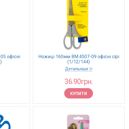
05 офiснi
Ножиці 160мм BM.4507-09 офiснi сірі
)
(1/12/144)
Детальніше
36.90грн.
КУПИТИ