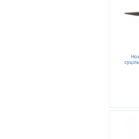
Но
суціл
гумовими