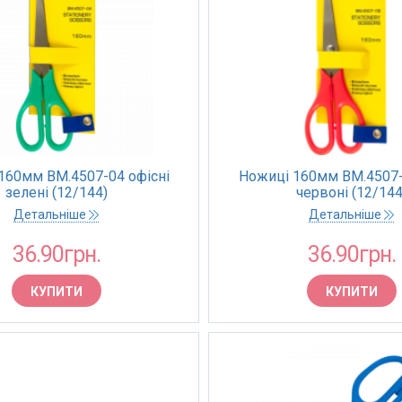
160мм BM.4507-04 офiснi
Ножиці 160мм BM.4507-
зелені (12/144)
червоні (12/144
Детальніше
Детальніше
36.90грн.
36.90грн.
КУПИТИ
КУПИТИ