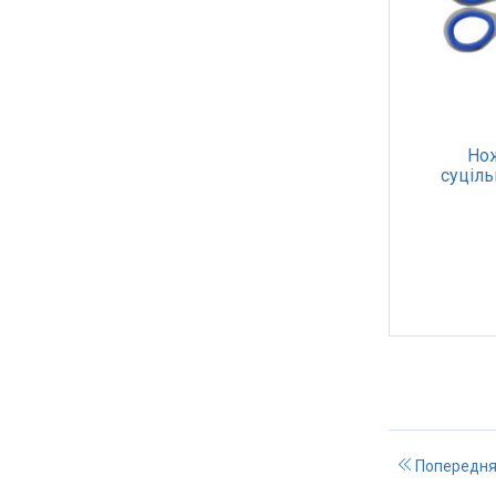
Но
суціль
в
Попередн