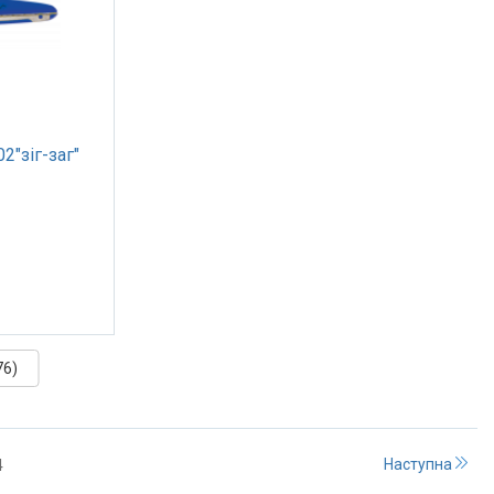
"зіг-заг"
76)
Наступна
4