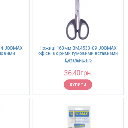
04 JOBMAX
Ножиці 163мм BM.4533-09 JOBMAX
умовими
офісні з сірими гумовими вставками
/240)
чорні (24/240)
Детальніше
36.40грн.
КУПИТИ