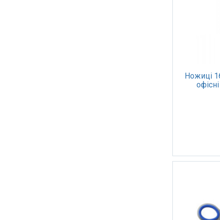
Ножиці 1
офісн
вста