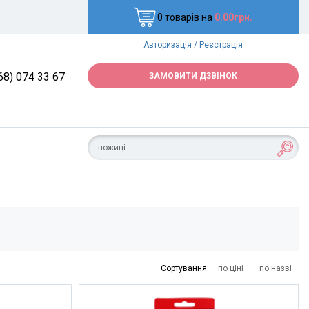
0 товарів на
0.00грн.
Авторизація
/
Реєстрація
68) 074 33 67
ЗАМОВИТИ ДЗВІНОК
Сортування:
по ціні
по назві