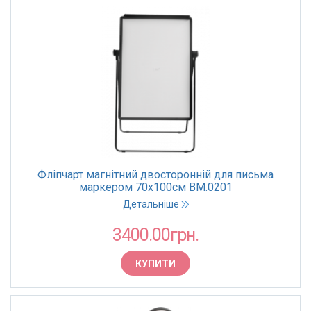
Фліпчарт магнітний двосторонній для письма
маркером 70х100см BM.0201
вертикальний,алюмінієва рамка
Детальніше
3400.00грн.
КУПИТИ