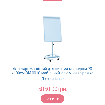
Пружини для брошурування
Сейфи
Флешки
Фольга для ламінатора
Фліпчарт магнітний для письма маркером 70
х100cм BM.0010 мобільний, алюмінієва рамка
Детальніше
5850.00грн.
КУПИТИ