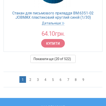
Стакан для письмового приладдя BM.6351-02
JOBMAX пластиковий круглий синій (1/30)
Детальніше
64.10грн.
КУПИТИ
Показати ще (
20
of 522)
1
2
3
4
5
6
7
8
9