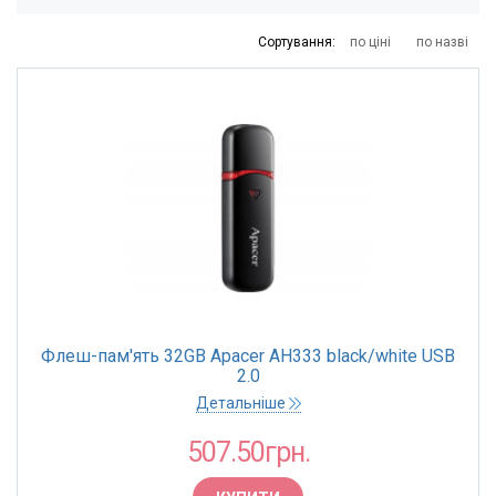
Брошурувальники
Детектори та лічильниики банкнот
Сортування:
по ціні
по назві
Знищувачі
Ламінатори
Різаки
Бокси для грошей,ключів,брелки
Бокси для паперів
Бокси для скріпок
Витратні матеріали для оргтехніки
Флеш-пам'ять 32GB Apacer AH333 black/white USB
Диски дискети
2.0
Детальніше
Елементи живлення
507.50грн.
Засоби для чищення оргтехніки
Калькулятори