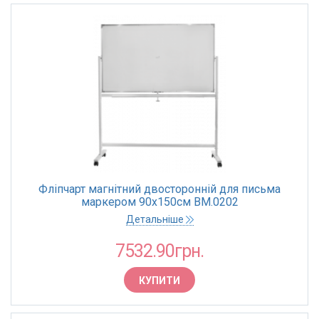
Фліпчарт магнітний двосторонній для письма
маркером 90х150см BM.0202
горизонтальний,алюмінієва рамка
Детальніше
7532.90грн.
КУПИТИ