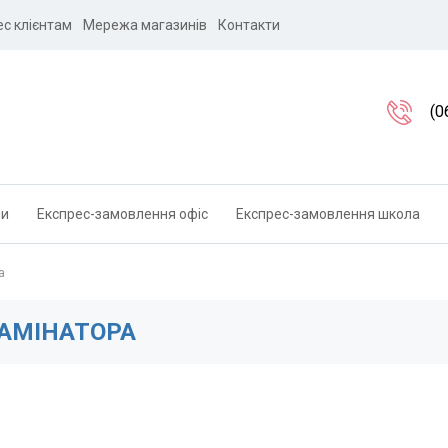
ес клієнтам
Мережа магазинів
Контакти
(0
ли
Експрес-замовлення офіс
Експрес-замовлення школа
а
ЛАМІНАТОРА