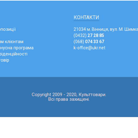
КОНТАКТИ
опозиції
21034 м. Вінниця, вул. М. Шимка
(0432)
27 28 85
м клієнтам
(068)
074 33 67
онусна програма
k-office@ukr.net
іденційності
говір
Copyright 2009 - 2020, Культтовари.
Всі права захищені.