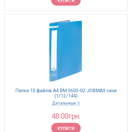
КУПИТИ
ТОВЩИНА, МКМ
450 мкм
500 мкм
550 мкм
600 мкм
950 мкм
ФОРМАТ
А 3
А 4
Папка 10 файлів А4 BM.3600-02 JOBMAX синя
(1/12/144)
Детальніше
КОЛІР
Сірий
48.00грн.
Синій
КУПИТИ