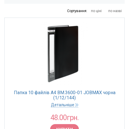
48
50
65
118
329
Сортування:
по ціні
по назві
КІЛЬКІСТЬ ФАЙЛІВ
10 шт
20 шт
30 шт
40 шт
60 шт
80 шт
100 шт
Папка 10 файлів А4 BM.3600-01 JOBMAX чорна
(1/12/144)
Детальніше
ТОРГОВА МАРКА
Buromax
48.00грн.