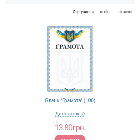
8
11
14
Сортування:
по ціні
по назві
ТОРГОВА МАРКА
Вінницька обласна друкарня
Бланк "Грамота" (100)
Детальніше
13.80грн.