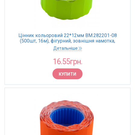
Цінник кольоровий 22*12мм BM.282201-08
(500шт, 16м), фігурний, зовнішня намотка,
жовтий(10)
Детальніше
16.55грн.
КУПИТИ