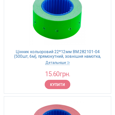
Цінник кольоровий 22*12мм BM.282101-04
(500шт, 6м), прямокутний, зовнішня намотка,
зелений (10)
Детальніше
15.60грн.
КУПИТИ