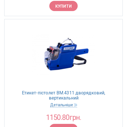
ТОРГОВА МАРКА
КУПИТИ
Buromax
Україна
ВАГА
380 г
440 г
450 г
РОЗМІР ЕТИКЕТКИ
Етикет-пістолет BM.4311 дворядковий,
22х12 мм
вертикальний
23x16 мм
Детальніше
26х12 мм
1150.80грн.