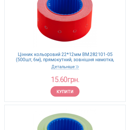
Цінник кольоровий 22*12мм BM.282101-05
(500шт, 6м), прямокутний, зовнішня намотка,
червоний (10)
Детальніше
15.60грн.
КУПИТИ