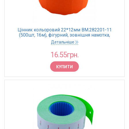
Цінник кольоровий 22*12мм BM.282201-11
(500шт, 16м), фігурний, зовнішня намотка,
помаранчевий(10)
Детальніше
16.55грн.
КУПИТИ