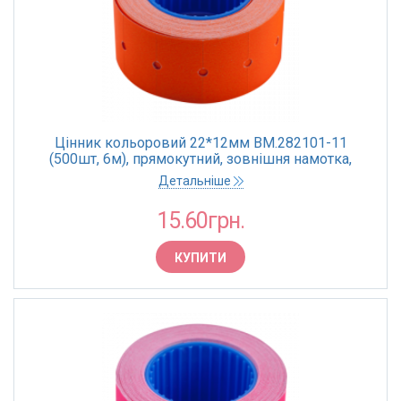
Цінник кольоровий 22*12мм BM.282101-11
(500шт, 6м), прямокутний, зовнішня намотка,
помаранчевий (10)
Детальніше
15.60грн.
КУПИТИ