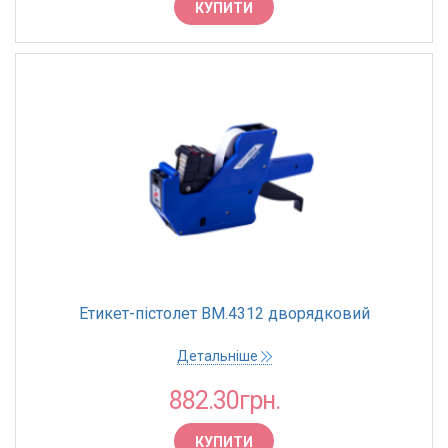
КІЛЬКІСТЬ СИМВОЛІВ
КУПИТИ
8
10
ВИД
Дворядковий етикет-пістолет
Однорядковий етикет-пістолет
КРАЇНА РЕЄСТРАЦІЇ БРЕНДУ
Україна
Етикет-пістолет BM.4312 дворядковий
ФОРМА ЕТИКЕТКИ
Детальніше
Прямокутна
882.30грн.
Прямокутна з виїмками
КУПИТИ