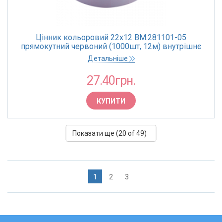
Цінник кольоровий 22х12 BM.281101-05
прямокутний червоний (1000шт, 12м) внутрішнє
намотування (10)
Детальніше
27.40грн.
КУПИТИ
Показати ще (
20
of 49)
1
2
3