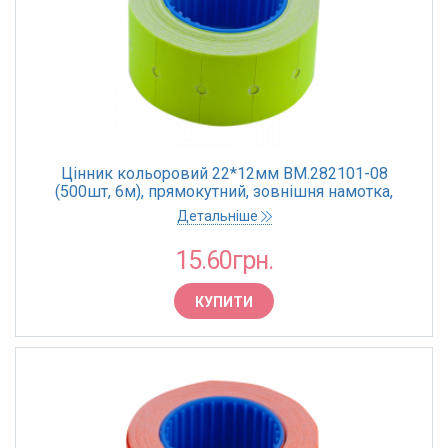
Цінник кольоровий 22*12мм BM.282101-08
(500шт, 6м), прямокутний, зовнішня намотка,
жовтий (10)
Детальніше
15.60грн.
КУПИТИ