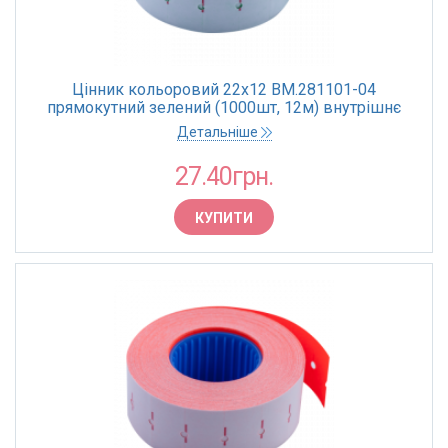
Цінник кольоровий 22х12 BM.281101-04
прямокутний зелений (1000шт, 12м) внутрішнє
намотування (10)
Детальніше
27.40грн.
КУПИТИ