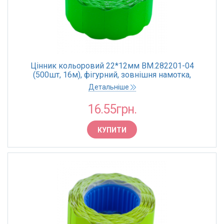
Цінник кольоровий 22*12мм BM.282201-04
(500шт, 16м), фігурний, зовнішня намотка,
зелений(10)
Детальніше
16.55грн.
КУПИТИ