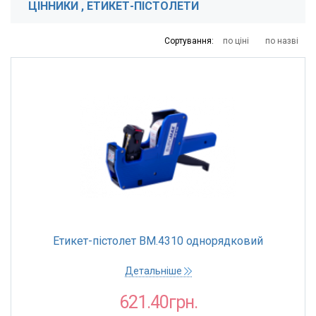
ЦІННИКИ , ЕТИКЕТ-ПІСТОЛЕТИ
15
24
113
417
1151
Сортування:
по ціні
по назві
КРАЇНА ПОХОДЖЕННЯ
Китай
КОЛІР
Синій
КІЛЬКІСТЬ РЯДКІВ
1
2
Етикет-пістолет BM.4310 однорядковий
РОЗМІР ШРИФТУ
Детальніше
0,5 см
621.40грн.