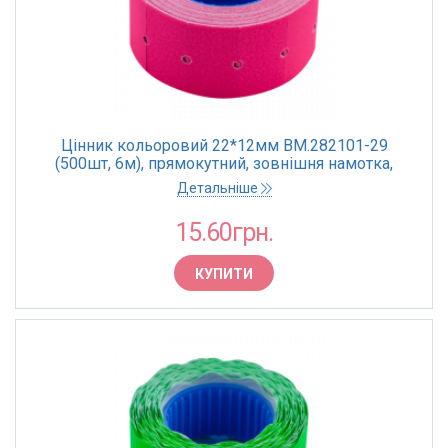
Цінник кольоровий 22*12мм BM.282101-29
(500шт, 6м), прямокутний, зовнішня намотка,
малиновий (10)
Детальніше
15.60грн.
КУПИТИ