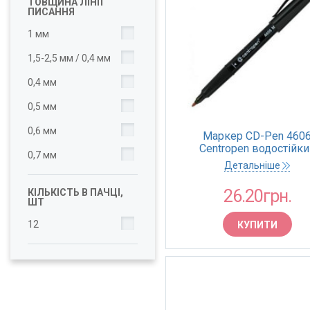
ТОВЩИНА ЛІНІЇ
ПИСАННЯ
1 мм
1,5-2,5 мм / 0,4 мм
0,4 мм
0,5 мм
0,6 мм
Маркер CD-Pen 460
Centropen водостійки
0,7 мм
червоний 1.0 мм (10
Детальніше
26.20грн.
КІЛЬКІСТЬ В ПАЧЦІ,
ШТ
12
КУПИТИ