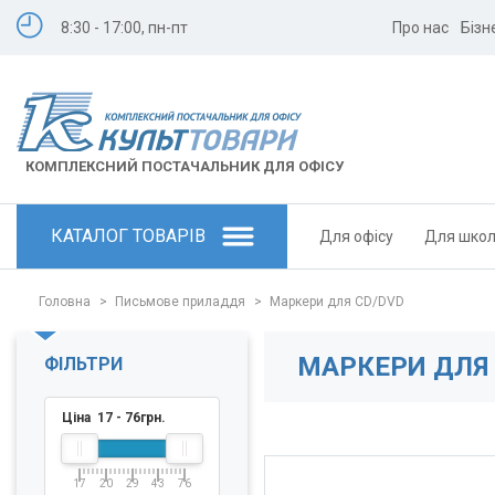
8:30 - 17:00, пн-пт
Про нас
Бізн
КОМПЛЕКСНИЙ ПОСТАЧАЛЬНИК ДЛЯ ОФІСУ
КАТАЛОГ ТОВАРІВ
Для офісу
Для шко
Головна
>
Письмове приладдя
>
Маркери для CD/DVD
МАРКЕРИ ДЛЯ 
ФІЛЬТРИ
Ціна
17
-
76
грн.
17
20
29
43
76