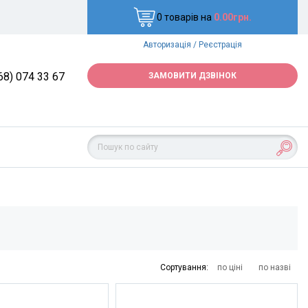
0 товарів на
0.00грн.
Авторизація
/
Реєстрація
68) 074 33 67
ЗАМОВИТИ ДЗВІНОК
Сортування:
по ціні
по назві