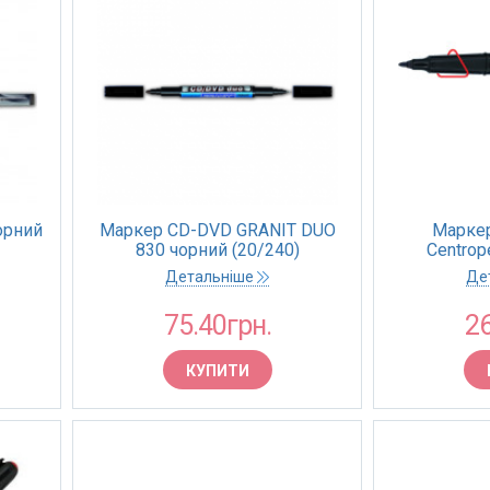
орний
Маркер CD-DVD GRANIT DUO
Маркер
830 чорний (20/240)
Centrop
зелени
Детальніше
Де
75.40грн.
26
КУПИТИ