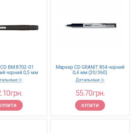
CD BM.8702-01
Маркер CD GRANIT 854 чорний
ий чорний 0,5 мм
0,4 мм (20/360)
(12/72)
тальніше
Детальніше
.10грн.
55.70грн.
КУПИТИ
КУПИТИ