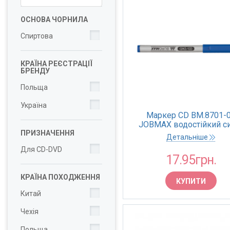
ОСНОВА ЧОРНИЛА
Спиртова
КРАЇНА РЕЄСТРАЦІЇ
БРЕНДУ
Польща
Україна
Маркер CD BM.8701-
JOBMAX водостійкий си
ПРИЗНАЧЕННЯ
0,6мм (12/144)
Детальніше
Для CD-DVD
17.95грн.
КРАЇНА ПОХОДЖЕННЯ
КУПИТИ
Китай
Чехія
Польща