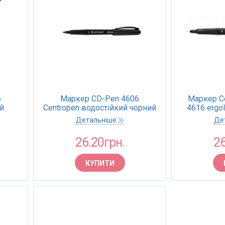
6
Маркер CD-Pen 4606
Маркер Ce
й
Centropen водостійкий чорний
4616 ergo
)
1.0 мм (10)
Детальніше
Де
26.20грн.
26
КУПИТИ