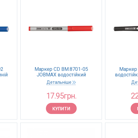
02
Маркер CD BM.8701-05
Маркер 
ній
JOBMAX водостійкий
водостійк
червоний 0,6мм (12/144)
Детальніше
Де
17.95грн.
22
КУПИТИ