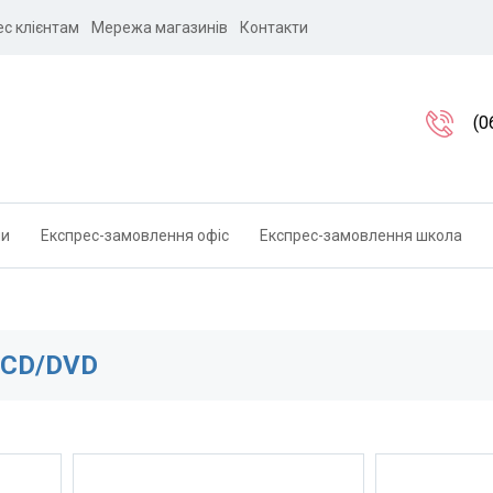
ес клієнтам
Мережа магазинів
Контакти
(0
ли
Експрес-замовлення офіс
Експрес-замовлення школа
CD/DVD