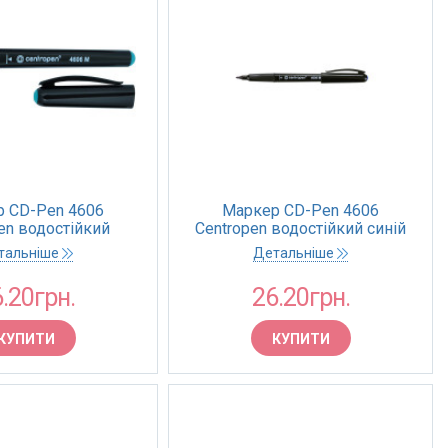
 CD-Pen 4606
Маркер CD-Pen 4606
en водостійкий
Centropen водостійкий синій
й 1.0 мм (10)
1.0 мм (10)
тальніше
Детальніше
.20грн.
26.20грн.
КУПИТИ
КУПИТИ