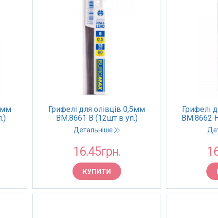
5мм
Грифелі для олівців 0,5мм
Грифелі д
.)
BM.8661 В (12шт в уп.)
BM.8662 H 
(12/144)
Детальніше
Де
16.45грн.
16
КУПИТИ