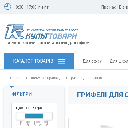
8:30 - 17:00, пн-пт
Про нас
Бізн
КОМПЛЕКСНИЙ ПОСТАЧАЛЬНИК ДЛЯ ОФІСУ
КАТАЛОГ ТОВАРІВ
Для офісу
Для шко
Головна
>
Письмове приладдя
>
Грифелі для олівців
ГРИФЕЛІ ДЛЯ 
ФІЛЬТРИ
Ціна
12
-
51
грн.
12
14
20
29
51