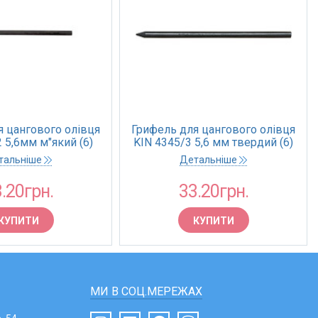
я цангового олівця
Грифель для цангового олівця
 5,6мм м"який (6)
KIN 4345/3 5,6 мм твердий (6)
тальніше
Детальніше
.20грн.
33.20грн.
КУПИТИ
КУПИТИ
МИ В СОЦ.МЕРЕЖАХ