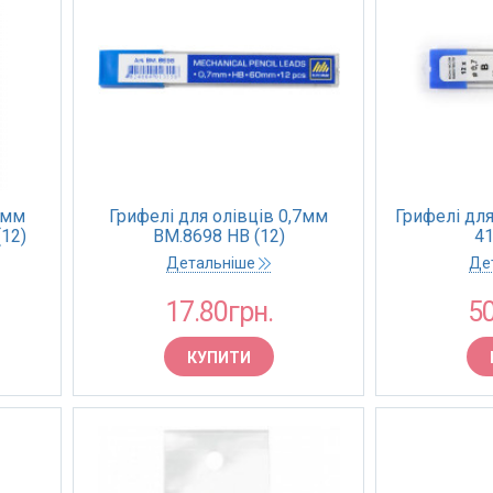
7мм
Грифелі для олівців 0,7мм
Грифелі для
(12)
BM.8698 НВ (12)
41
Детальніше
Де
17.80грн.
50
КУПИТИ