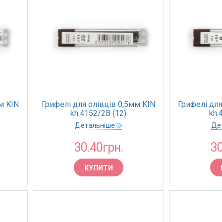
м KIN
Грифелі для олівців 0,5мм KIN
Грифелі для
kh.4152/2B (12)
kh.
Детальніше
Де
30.40грн.
30
КУПИТИ