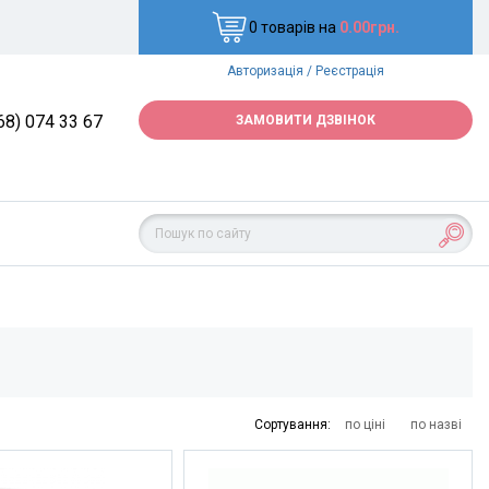
0 товарів на
0.00грн.
Авторизація
/
Реєстрація
68) 074 33 67
ЗАМОВИТИ ДЗВІНОК
Сортування:
по ціні
по назві