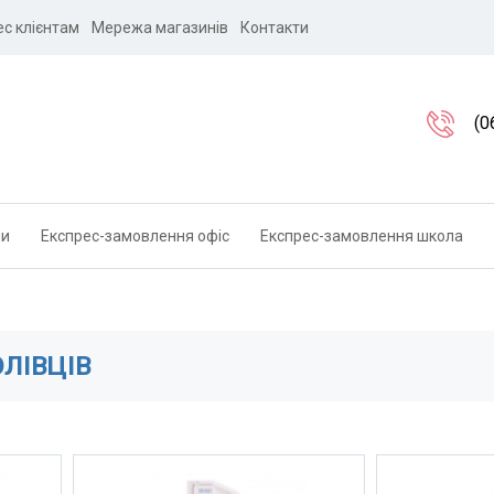
ес клієнтам
Мережа магазинів
Контакти
(0
ли
Експрес-замовлення офіс
Експрес-замовлення школа
ОЛІВЦІВ