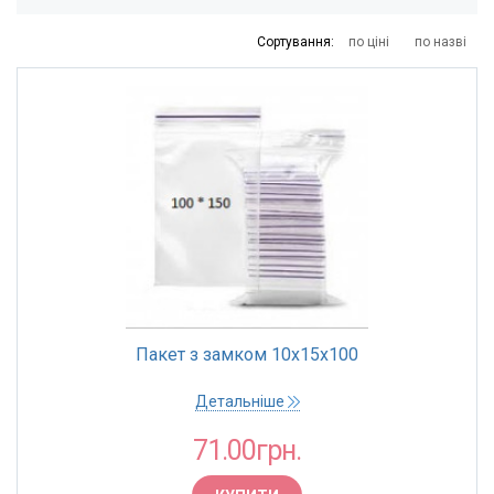
2
5
35
139
381
Сортування:
по ціні
по назві
Пакет з замком 10х15х100
Детальніше
71.00грн.