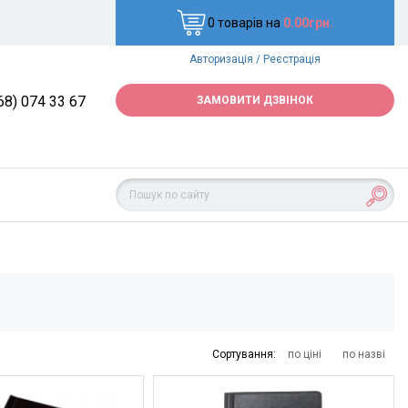
0 товарів на
0.00грн.
Авторизація
/
Реєстрація
68) 074 33 67
ЗАМОВИТИ ДЗВІНОК
Сортування:
по ціні
по назві