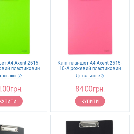
ет А4 Axent 2515-
Кліп-планшет А4 Axent 2515-
товий пластиковий
10-A рожевий пластиковий
(1/30)
(1/30)
тальніше
Детальніше
.00грн.
84.00грн.
КУПИТИ
КУПИТИ