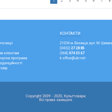
1
2
3
4
5
6
7
8
КОНТАКТИ
опозиції
21034 м. Вінниця, вул. М. Шимка
(0432)
27 28 85
м клієнтам
(068)
074 33 67
онусна програма
k-office@ukr.net
іденційності
говір
Copyright 2009 - 2020, Культтовари.
Всі права захищені.