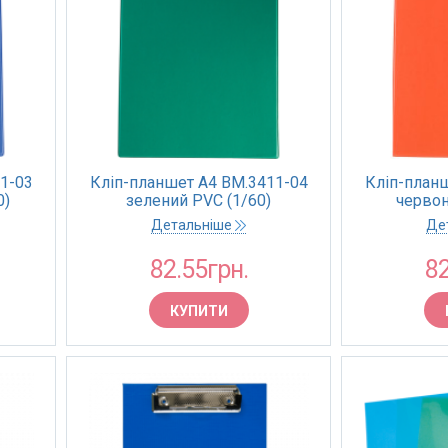
1-03
Кліп-планшет А4 BM.3411-04
Кліп-план
0)
зелений PVC (1/60)
червон
Детальніше
Де
82.55грн.
82
КУПИТИ