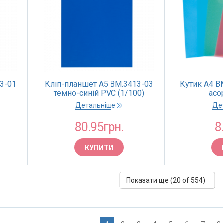
3-01
Кліп-планшет А5 BM.3413-03
Кутик A4 B
темно-синій PVC (1/100)
асор
Детальніше
Де
80.95грн.
8
КУПИТИ
Показати ще (
20
of 554)