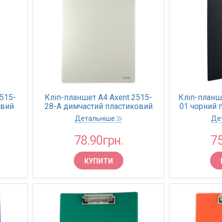
515-
Кліп-планшет А4 Axent 2515-
Кліп-планш
овий
28-A димчастий пластиковий
01 чорний 
(1/30)
Детальніше
Де
78.90грн.
75
КУПИТИ