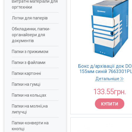
Витратні матеріали для
оргтехніки
Лотки для паперів
Обкладинки, папки-
органайзери для
документів
Папки з прижимом
Папки з файлами
Бокс д/архівації док D
155мм синій 7663301P
Папки картонні
(1/10/200)
Детальніше
Папки на гумці
133.55грн.
Папки на кольцах
КУПИТИ
Папки на молнії,на
липучці
Папки-конверти на
кнопці