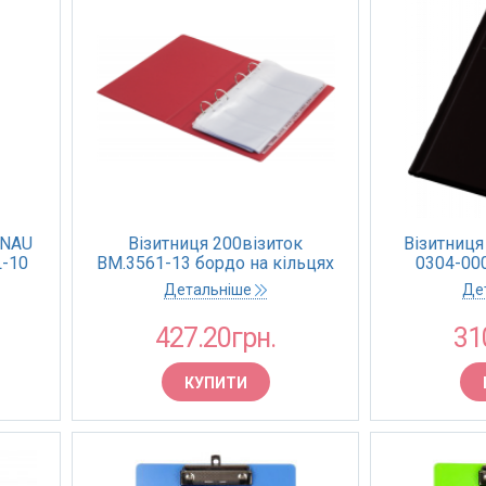
ONAU
Візитниця 200візиток
Візитниця 
L-10
BM.3561-13 бордо на кільцях
0304-000
алф інд, вініл (35)
Детальніше
Де
427.20грн.
31
КУПИТИ