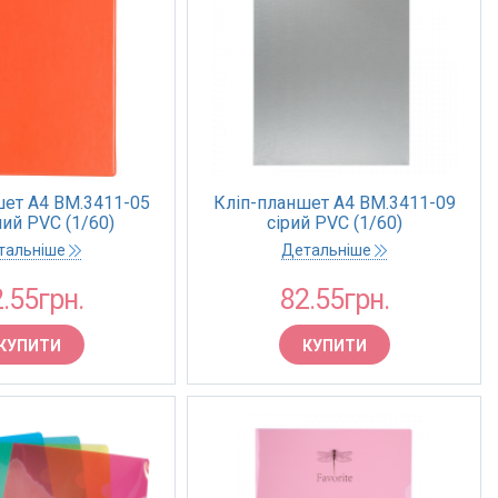
шет А4 BM.3411-05
Кліп-планшет А4 BM.3411-09
ий PVC (1/60)
сірий PVC (1/60)
тальніше
Детальніше
.55грн.
82.55грн.
КУПИТИ
КУПИТИ