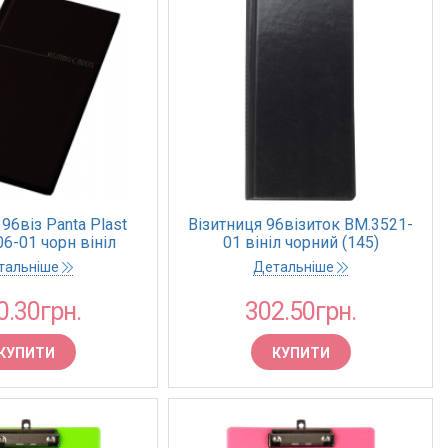
96віз Panta Plast
Візитниця 96візиток BM.3521-
6-01 чорн вініл
01 вініл чорний (145)
тальніше
Детальніше
0.30грн.
302.50грн.
КУПИТИ
КУПИТИ