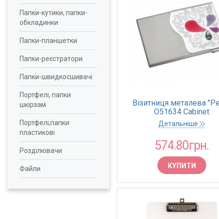
Папки-кутики, папки-
обкладинки
Папки-планшетки
Папки-реєстратори
Папки-швидкосшивачі
Портфелі, папки
Візитниця металева "Pe
шкірзам
О51634 Cabinet
Портфелі,папки
Детальніше
пластикові
574.80грн.
Розділювачи
КУПИТИ
Файли