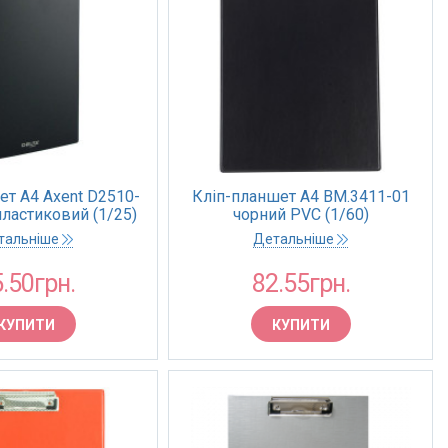
ет А4 Axent D2510-
Кліп-планшет А4 BM.3411-01
пластиковий (1/25)
чорний PVC (1/60)
тальніше
Детальніше
.50грн.
82.55грн.
КУПИТИ
КУПИТИ