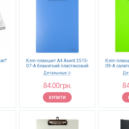
arl"
Кліп-планшет А4 Axent 2515-
Кліп-планш
07-A блакитний пластиковий
09-A сала
(1/30)
Детальніше
Де
84.00грн.
84
КУПИТИ