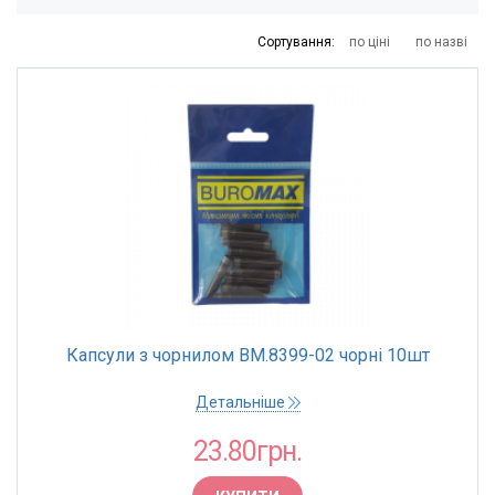
10
15
27
48
86
Сортування:
по ціні
по назві
КРАЇНА ПОХОДЖЕННЯ
Китай
ТОРГОВА МАРКА
Zibi
Капсули з чорнилом BM.8399-02 чорні 10шт
Детальніше
23.80грн.