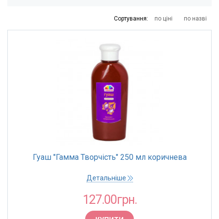
14
19
66
229
635
Сортування:
по ціні
по назві
ТОРГОВА МАРКА
Zibi
ОБ"ЄМ
10 мл
20 мл
КРАЇНА ПОХОДЖЕННЯ
Китай
Гуаш "Гамма Творчість" 250 мл коричнева
Україна
Детальніше
127.00грн.