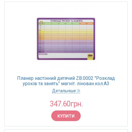
Планер настінний дитячий ZB.0002 "Розклад
уроків та занять" магніт. лінован.кол.А3
42,5х30,5х0,05 см
Детальніше
347.60грн.
КУПИТИ