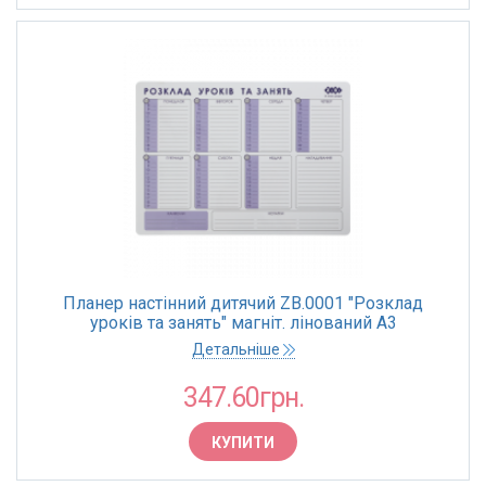
Планер настінний дитячий ZB.0001 "Розклад
уроків та занять" магніт. лінований А3
42,5х30,5х0,05 см
Детальніше
347.60грн.
КУПИТИ