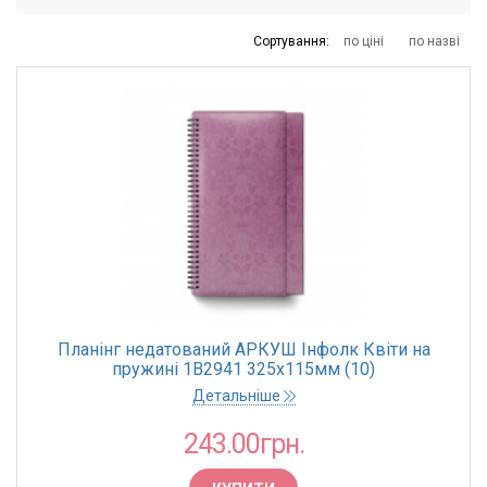
231
232
235
360
Сортування:
по ціні
по назві
ВИД
Датований
ТОРГОВА МАРКА
Buromax
КІЛЬКІСТЬ СТОРІНОК
128 сторінок
Планінг недатований АРКУШ Інфолк Квіти на
ЩІЛЬНІСТЬ, Г/М2
пружині 1В2941 325х115мм (10)
70 г/м2
Детальніше
243.00грн.
КРАЇНА ПОХОДЖЕННЯ
Україна