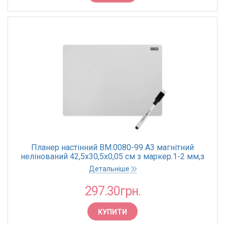
Планер настінний BM.0080-99 А3 магнітний
нелінований 42,5х30,5х0,05 см з маркер.1-2 мм,з
магн.і губ
Детальніше
297.30грн.
КУПИТИ