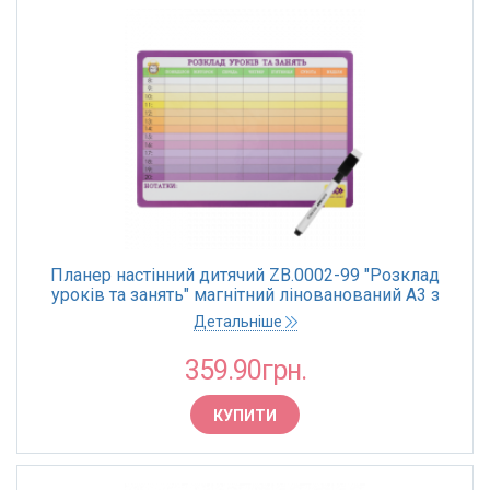
Планер настінний дитячий ZB.0002-99 "Розклад
уроків та занять" магнітний лінованований А3 з
маркером
Детальніше
359.90грн.
КУПИТИ