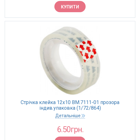
КУПИТИ
КОЛІР
Прозора
КРАЇНА ПОХОДЖЕННЯ
Китай
Україна
ДОВЖИНА, М
2 м
10 м
Стрічка клейка 12х10 BM.7111-01 прозора
індив.упаковка (1/72/864)
20 м
Детальніше
30 м
6.50грн.