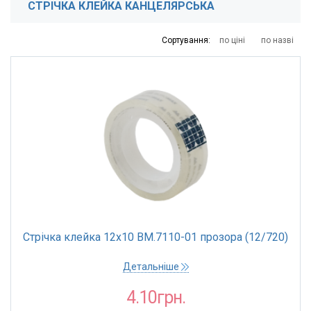
СТРІЧКА КЛЕЙКА КАНЦЕЛЯРСЬКА
4
6
19
65
181
Сортування:
по ціні
по назві
ТОРГОВА МАРКА
Buromax
ШИРИНА, ММ
12 мм
15 мм
18 мм
24 мм
Стрічка клейка 12х10 BM.7110-01 прозора (12/720)
ВИД
Детальніше
Двосторонній
4.10грн.
Односторонній