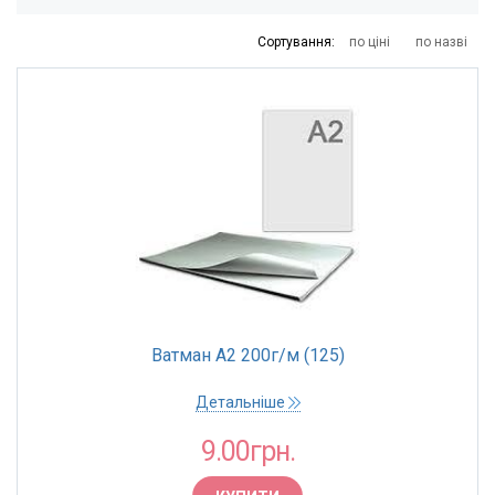
4
15
125
504
1383
Сортування:
по ціні
по назві
ТОРГОВА МАРКА
Вінницька обласна друкарня
Ватман А2 200г/м (125)
Детальніше
9.00грн.