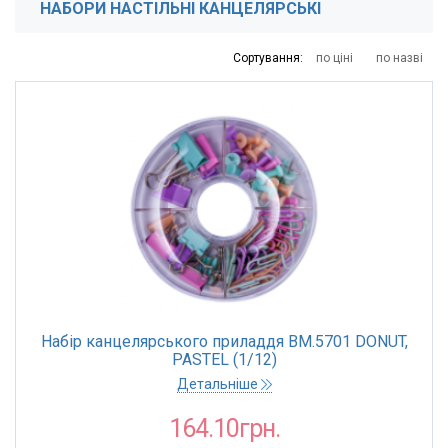
НАБОРИ НАСТІЛЬНІ КАНЦЕЛЯРСЬКІ
164
169
213
366
1020
Сортування:
по ціні
по назві
КРАЇНА ПОХОДЖЕННЯ
Китай
КРАЇНА РЕЄСТРАЦІЇ БРЕНДУ
Україна
ТОРГОВА МАРКА
Buromax
Набір канцелярського приладдя BM.5701 DONUT,
КОЛІР
PASTEL (1/12)
Чорний
Детальніше
Прозорий
164.10грн.