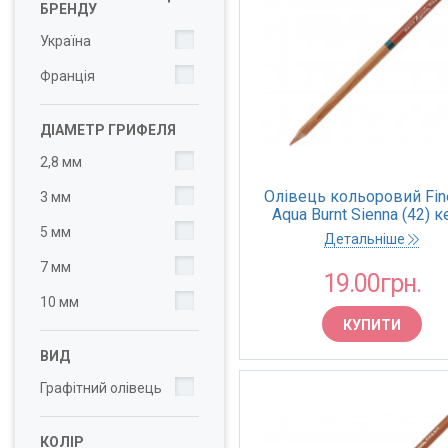
БРЕНДУ
Україна
Франція
ДІАМЕТР ГРИФЕЛЯ
2,8 мм
Олівець кольоровий Fine
3 мм
Aqua Burnt Sienna (42) 
(Marco)
5 мм
Детальніше
7 мм
19.00грн.
10 мм
КУПИТИ
ВИД
Графітний олівець
КОЛІР