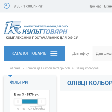
8:30 - 17:00, пн-пт
Про нас
Бізн
КОМПЛЕКСНИЙ ПОСТАЧАЛЬНИК ДЛЯ ОФІСУ
КАТАЛОГ ТОВАРІВ
Для офісу
Для шко
Головна
>
Товари для школи та творчості
>
Олівці кольорові
ОЛІВЦІ КОЛЬОР
ФІЛЬТРИ
Ціна
3
-
3876
грн.
3
34
345
1415
3876