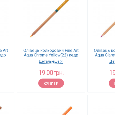
 Art
Олівець кольоровий Fine Art
Олівець ко
кедр
Aqua Chrome Yellow(22) кедр
Aqua Clare
(Marco)
Детальніше
Де
19.00грн.
19
КУПИТИ