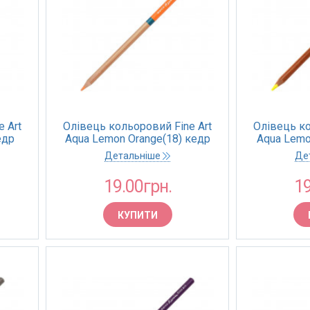
 Art
Олівець кольоровий Fine Art
Олівець ко
едр
Aqua Lemon Orange(18) кедр
Aqua Lemo
(Marco)
Детальніше
Де
19.00грн.
19
КУПИТИ