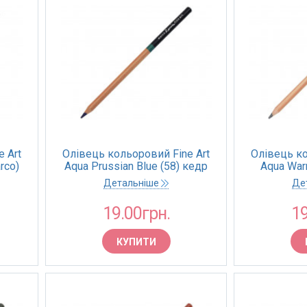
 Art
Олівець кольоровий Fine Art
Олівець ко
rco)
Aqua Prussian Blue (58) кедр
Aqua War
(Marco)
Детальніше
Де
19.00грн.
19
КУПИТИ