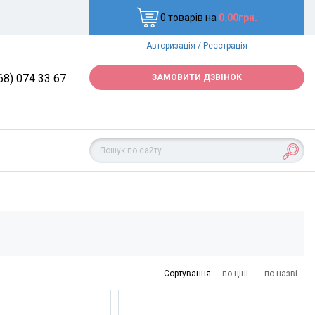
0 товарів на
0.00грн.
Авторизація
/
Реєстрація
68) 074 33 67
ЗАМОВИТИ ДЗВІНОК
Сортування:
по ціні
по назві