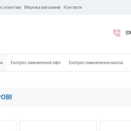
ес клієнтам
Мережа магазинів
Контакти
(0
ли
Експрес-замовлення офіс
Експрес-замовлення школа
ОВІ