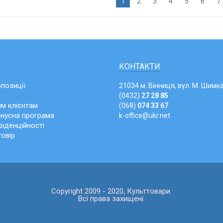
1
2
3
4
5
6
7
КОНТАКТИ
опозиції
21034 м. Вінниця, вул. М. Шимка
(0432)
27 28 85
м клієнтам
(068)
074 33 67
онусна програма
k-office@ukr.net
іденційності
говір
Copyright 2009 - 2020, Культтовари.
Всі права захищені.