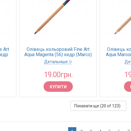
 Art
Олівець кольоровий Fine Art
Олівець ко
кедр
Aqua Magenta (56) кедр (Marco)
Aqua Maroon
Детальніше
Де
19.00грн.
19
КУПИТИ
Показати ще (
20
of 123)