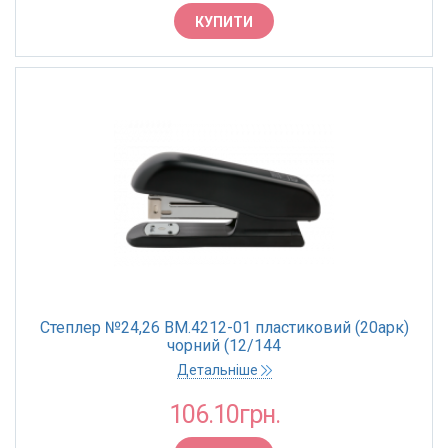
Синій
КУПИТИ
Чорний
Рожевий
Червоний
Блакитний
Фіолетовий
Світло-сірий
Світло-зелений
СКРІПЛЮВАНИХ АРКУШІВ, ШТ
Степлер №24,26 BM.4212-01 пластиковий (20арк)
чорний (12/144
10 аркушів
Детальніше
12 аркушів
106.10грн.
15 аркушів