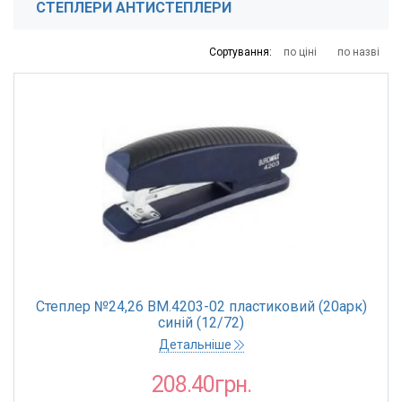
СТЕПЛЕРИ АНТИСТЕПЛЕРИ
25
35
134
473
1310
Сортування:
по ціні
по назві
КРАЇНА РЕЄСТРАЦІЇ БРЕНДУ
Україна
РОЗМІР СКОБ
№10
№23
№24
№24, №26
Степлер №24,26 BM.4203-02 пластиковий (20арк)
№24/6, 26/6
синій (12/72)
Детальніше
КОЛІР
208.40грн.
Сірий