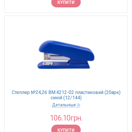
КУПИТИ
20 аркушів
25 аркушів
30 аркушів
100 аркушів
КРАЇНА ПОХОДЖЕННЯ
Китай
ГАБАРИТИ
111х62х32мм
Степлер №24,26 BM.4212-02 пластиковий (20арк)
синій (12/144)
МАТЕРІАЛ КОРПУСА
Детальніше
Метал
106.10грн.
Пластик
КУПИТИ
Метал + пластик