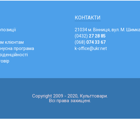
КОНТАКТИ
опозиції
21034 м. Вінниця, вул. М. Шимка
(0432)
27 28 85
м клієнтам
(068)
074 33 67
онусна програма
k-office@ukr.net
іденційності
говір
Copyright 2009 - 2020, Культтовари.
Всі права захищені.