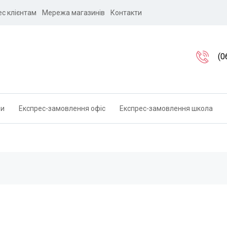
ес клієнтам
Мережа магазинів
Контакти
(0
ли
Експрес-замовлення офіс
Експрес-замовлення школа