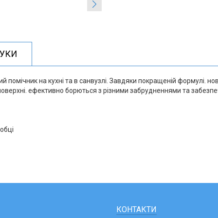
ГУКИ
помічник на кухні та в санвузлі. Завдяки покращеній формулі. нови
 поверхні. ефективно борються з різними забрудненнями та забезпе
робці
КОНТАКТИ