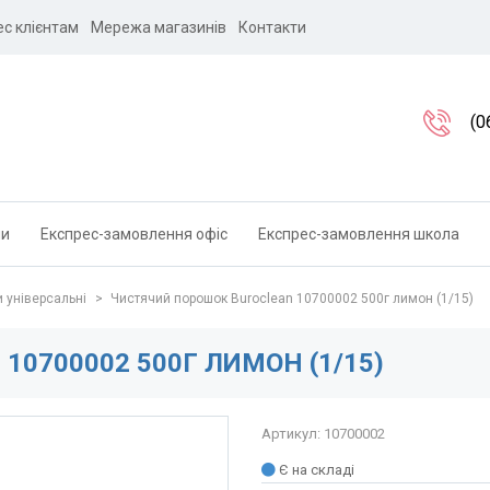
ес клієнтам
Мережа магазинів
Контакти
(0
ли
Експрес-замовлення офіс
Експрес-замовлення школа
и універсальні
>
Чистячий порошок Buroclean 10700002 500г лимон (1/15)
0700002 500Г ЛИМОН (1/15)
Артикул: 10700002
Є на складі