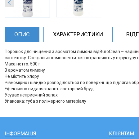
ОПИС
ХАРАКТЕРИСТИКИ
ВІД
Порошок для чищення з ароматом лимона відBuroClean – надійний 
сантехніку. Спеціальні компоненти. які потрапляють у структуру
Маса нетто: 500 г
З ароматом лимону
Не містить хлору
Рівномірно і швидко розподіляється по поверхні. що підлягає об
Ефективно видаляє навіть застарілий бруд
Усуває неприємний запах
Упаковка: туба з полімерного матеріалу
ІНФОРМАЦІЯ
КЛІЄНТАМ