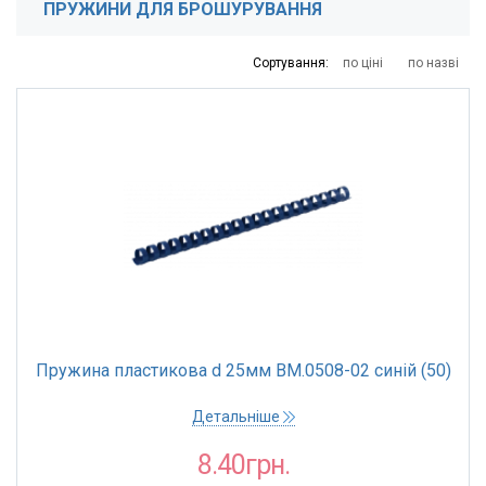
ПРУЖИНИ ДЛЯ БРОШУРУВАННЯ
1
2
4
8
14
Сортування:
по ціні
по назві
ТОРГОВА МАРКА
Buromax
Fellowes
ДІАМЕТР
6 мм
8 мм
10 мм
Пружина пластикова d 25мм BM.0508-02 синій (50)
12 мм
14 мм
Детальніше
16 мм
8.40грн.