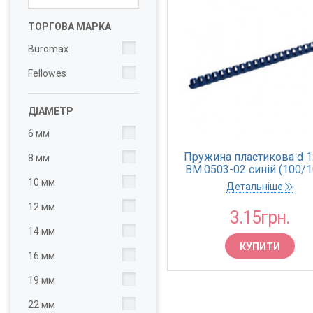
ТОРГОВА МАРКА
Buromax
Fellowes
ДІАМЕТР
6 мм
Пружина пластикова d 
8 мм
BM.0503-02 синій (100/1
10 мм
Детальніше
12 мм
3.15грн.
14 мм
КУПИТИ
16 мм
19 мм
22 мм