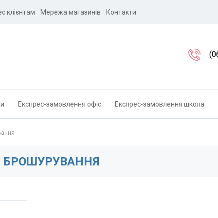
ес клієнтам
Мережа магазинів
Контакти
(0
ли
Експрес-замовлення офіс
Експрес-замовлення школа
вання
 БРОШУРУВАННЯ