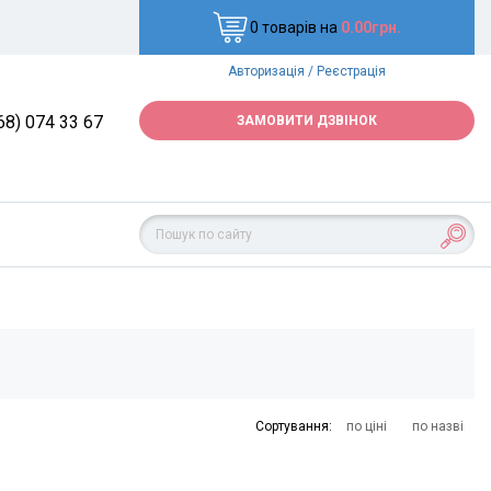
0 товарів на
0.00грн.
Авторизація
/
Реєстрація
68) 074 33 67
ЗАМОВИТИ ДЗВІНОК
Сортування:
по ціні
по назві