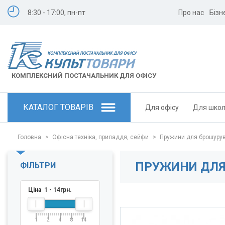
8:30 - 17:00, пн-пт
Про нас
Бізн
КОМПЛЕКСНИЙ ПОСТАЧАЛЬНИК ДЛЯ ОФІСУ
КАТАЛОГ ТОВАРІВ
Для офісу
Для шко
Головна
>
Офісна техніка, приладдя, сейфи
>
Пружини для брошуру
ПРУЖИНИ ДЛЯ
ФІЛЬТРИ
Ціна
1
-
14
грн.
1
2
4
8
14