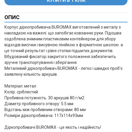
ОПИС
+
Корпус діркопробивача BUROMAX виготовлений з металу з
накладкою на важелі. що запобігає ковзанню руки. Підошва
оздоблена знімним пластиковим контейнером для збору
відходів висічки і висувною лінійкою з форматною школою. а
це точний результат і рівні стопки підшитих документів.
Вбудований фіксатор закритого положення забезпечить
зручне транспортування і зберігання.
Металевий діркопробивач BUROMAX - легко і швидко проб'є
заявлену кількість аркушів.
Матеріал: метал
Колір: сріблястий
Пробивна потужність: 30 аркушів 80 г/м2
Діаметр пробивного отвору: 5.5 мм
Відстань між пробивним отворами: 80 мм
Розміри діркопробивача: 117х114х93мм
Діркопробивачі BUROMAX - це якість і надійність!