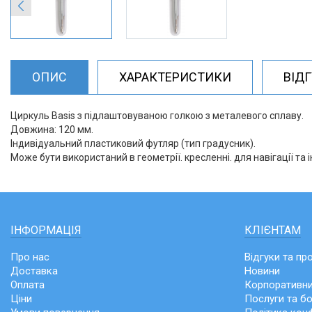
ОПИС
ХАРАКТЕРИСТИКИ
ВІД
Циркуль Basis з підлаштовуваною голкою з металевого сплаву.
Довжина: 120 мм.
Індивідуальний пластиковий футляр (тип градусник).
Може бути використаний в геометрії. кресленні. для навігації та і
ІНФОРМАЦІЯ
КЛІЄНТАМ
Про нас
Відгуки та пр
Доставка
Новини
Оплата
Корпоративни
Ціни
Послуги та б