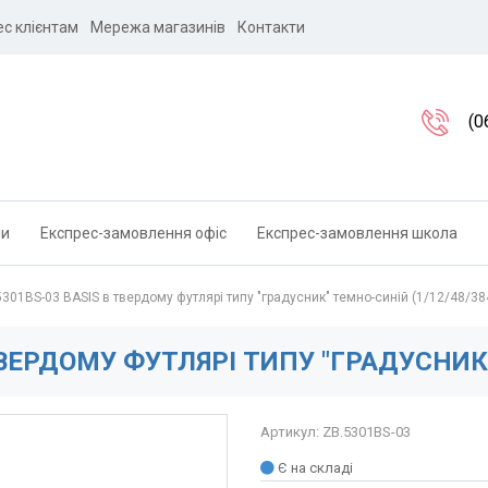
ес клієнтам
Мережа магазинів
Контакти
(0
ли
Експрес-замовлення офіс
Експрес-замовлення школа
301BS-03 BASIS в твердому футлярі типу "градусник" темно-синій (1/12/48/38
ТВЕРДОМУ ФУТЛЯРІ ТИПУ "ГРАДУСНИК"
Артикул: ZB.5301BS-03
Є на складі