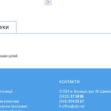
ГУКИ
нших цілей.
КОНТАКТИ
опозиції
21034 м. Вінниця, вул. М. Шимка
(0432)
27 28 85
м клієнтам
(068)
074 33 67
онусна програма
k-office@ukr.net