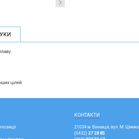
ГУКИ
плаву.
нших цілей.
КОНТАКТИ
опозиції
21034 м. Вінниця, вул. М. Шимка
(0432)
27 28 85