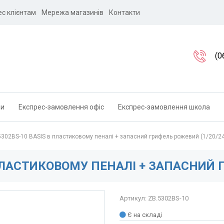
ес клієнтам
Мережа магазинів
Контакти
(0
ли
Експрес-замовлення офіс
Експрес-замовлення школа
5302BS-10 BASIS в пластиковому пеналі + запасний грифель рожевий (1/20/2
 ПЛАСТИКОВОМУ ПЕНАЛІ + ЗАПАСНИЙ 
Артикул: ZB.5302BS-10
Є на складі