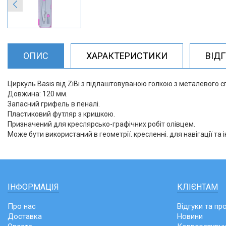
ОПИС
ХАРАКТЕРИСТИКИ
ВІД
Циркуль Basis від ZiBi з підлаштовуваною голкою з металевого с
Довжина: 120 мм.
Запасний грифель в пеналі.
Пластиковий футляр з кришкою.
Призначений для креслярсько-графічних робіт олівцем.
Може бути використаний в геометрії. кресленні. для навігації та і
ІНФОРМАЦІЯ
КЛІЄНТАМ
Про нас
Відгуки та пр
Доставка
Новини