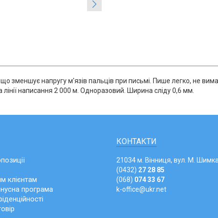
що зменшує напругу м'язів пальців при письмі. Пише легко, не ви
 лінії написання 2 000 м. Одноразовий. Ширина сліду 0,6 мм.
КОНТАКТИ
опозиції
21034 м. Вінниця, вул. М. Шимка
(0432)
27 28 85
м клієнтам
(068)
074 33 67
онусна програма
k-office@ukr.net
іденційності
говір