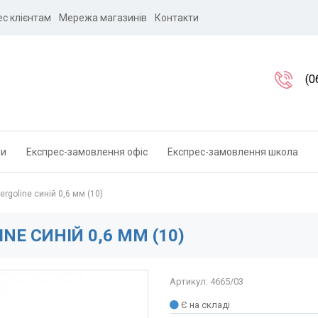
ес клієнтам
Мережа магазинів
Контакти
(0
ли
Експрес-замовлення офіс
Експрес-замовлення школа
rgoline синій 0,6 мм (10)
NE СИНІЙ 0,6 ММ (10)
Артикул: 4665/03
Є на складі