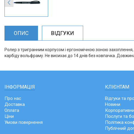
ОПИС
ВІДГУКИ
Ролер з тригранним корпусом і ергономічною зоною захоплення, 
карбіду вольфраму. Не висихає до 14 днів без ковпачка. Довжина
ІНФОРМАЦІЯ
КЛІЄНТАМ
Про нас
Відгуки та пр
Доставка
Новини
Оплата
Корпоративни
Ціни
Послуги та б
Умови повернення
Політика конф
Публічний до