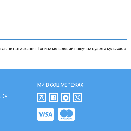
магаючи натискання. Тонкий металевий пишучий вузол з кулькою з
МИ В СОЦ.МЕРЕЖАХ
, 54