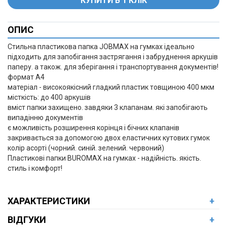
ОПИС
+
Стильна пластикова папка JOBMAX на гумках ідеально
підходить для запобігання застрягання і забруднення аркушів
паперу. а також. для зберігання і транспортування документів!
формат А4
матеріал - високоякісний гладкий пластик товщиною 400 мкм
місткість: до 400 аркушів
вміст папки захищено. завдяки 3 клапанам. які запобігають
випадінню документів
є можливість розширення корінця і бічних клапанів
закривається за допомогою двох еластичних кутових гумок
колір асорті (чорний. синій. зелений. червоний)
Пластикові папки BUROMAX на гумках - надійність. якість.
стиль і комфорт!
ХАРАКТЕРИСТИКИ
+
ВІДГУКИ
+