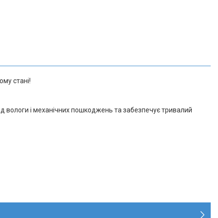
му стані!
ід вологи і механічних пошкоджень та забезпечує тривалий