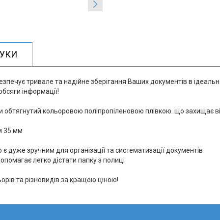
ГУКИ
печує тривале та надійне зберігання Ваших документів в ідеально
обсяги інформації!
ни обтягнутий кольоровою поліпропіленовою плівкою. що захищає в
м 35 мм
о є дуже зручним для організації та систематизації документів
опомагає легко дістати папку з полиці
рів та різновидів за кращою ціною!