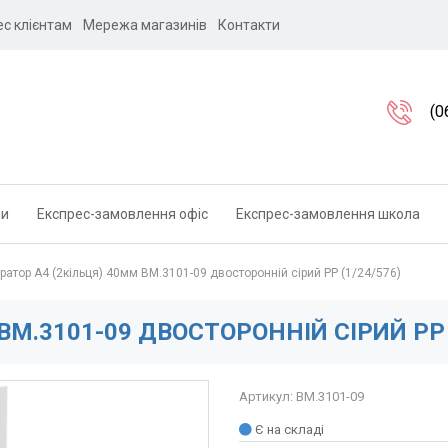
ес клієнтам
Мережа магазинів
Контакти
(0
ли
Експрес-замовлення офіс
Експрес-замовлення школа
ратор А4 (2кільця) 40мм BM.3101-09 двосторонній сірий PP (1/24/576)
BM.3101-09 ДВОСТОРОННІЙ СІРИЙ PP 
Артикул: BM.3101-09
Є на складі