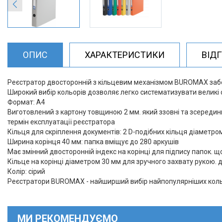
ОПИС
ХАРАКТЕРИСТИКИ
ВІД
Реєстратор двосторонній з кільцевим механізмом BUROMAX забез
Широкий вибір кольорів дозволяє легко систематизувати великі 
Формат: А4
Виготовлений з картону товщиною 2 мм. який ззовні та зсереди
термін експлуатації реєстратора
Кільця для скріплення документів: 2 D-подібних кільця діаметро
Ширина корінця 40 мм: папка вміщує до 280 аркушів
Має змінний двосторонній індекс на корінці для підпису папок. щ
Кільце на корінці діаметром 30 мм для зручного захвату рукою. д
Колір: сірий
Реєстратори BUROMAX - найширший вибір найпопулярніших кольо
МИ РЕКОМЕНДУЄМО