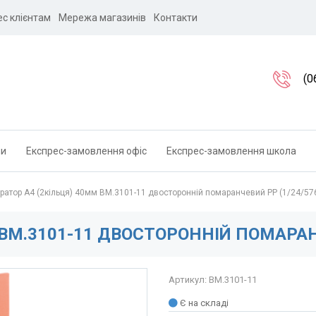
ес клієнтам
Мережа магазинів
Контакти
(0
ли
Експрес-замовлення офіс
Експрес-замовлення школа
ратор А4 (2кільця) 40мм BM.3101-11 двосторонній помаранчевий PP (1/24/57
 BM.3101-11 ДВОСТОРОННІЙ ПОМАРАНЧ
Артикул: BM.3101-11
Є на складі