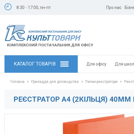
8:30 - 17:00, пн-пт
Про нас
Бізн
КОМПЛЕКСНИЙ ПОСТАЧАЛЬНИК ДЛЯ ОФІСУ
КАТАЛОГ ТОВАРІВ
Для офісу
Для шко
Головна
>
Приладдя для діловодства
>
Папки-реєстратори
>
Реєст
РЕЄСТРАТОР А4 (2КІЛЬЦЯ) 40ММ