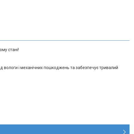
му стані!
ід вологи і механічних пошкоджень та забезпечує тривалий