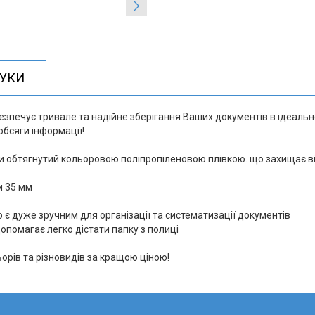
ГУКИ
печує тривале та надійне зберігання Ваших документів в ідеально
обсяги інформації!
ни обтягнутий кольоровою поліпропіленовою плівкою. що захищає в
м 35 мм
о є дуже зручним для організації та систематизації документів
опомагає легко дістати папку з полиці
рів та різновидів за кращою ціною!