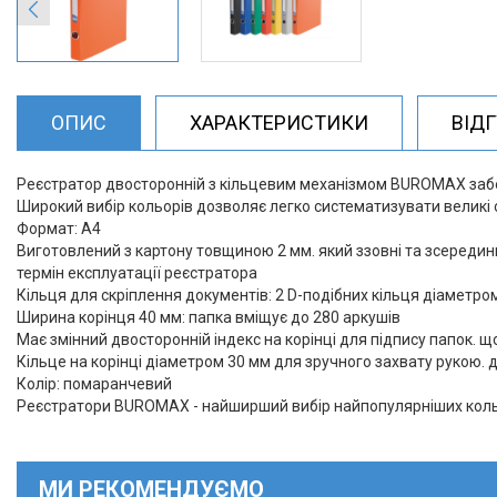
ОПИС
ХАРАКТЕРИСТИКИ
ВІД
Реєстратор двосторонній з кільцевим механізмом BUROMAX забез
Широкий вибір кольорів дозволяє легко систематизувати великі 
Формат: А4
Виготовлений з картону товщиною 2 мм. який ззовні та зсереди
термін експлуатації реєстратора
Кільця для скріплення документів: 2 D-подібних кільця діаметро
Ширина корінця 40 мм: папка вміщує до 280 аркушів
Має змінний двосторонній індекс на корінці для підпису папок. щ
Кільце на корінці діаметром 30 мм для зручного захвату рукою. д
Колір: помаранчевий
Реєстратори BUROMAX - найширший вибір найпопулярніших кольо
МИ РЕКОМЕНДУЄМО