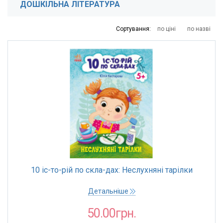
ДОШКІЛЬНА ЛІТЕРАТУРА
39
42
72
174
491
Сортування:
по ціні
по назві
10 іс-то-рій по скла-дах: Неслухняні тарілки
Детальніше
50.00грн.