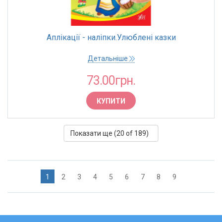
Аплікації - наліпки.Улюблені казки
Детальніше
73.00грн.
КУПИТИ
Показати ще (
20
of 189)
1
2
3
4
5
6
7
8
9