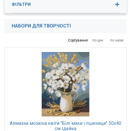
ФІЛЬТРИ
Картини за номерами, алмазні картини
Фетр та фоаміран
Ціна
12
-
105
грн.
НАБОРИ ДЛЯ ТВОРЧОСТІ
12
18
33
58
105
Сортування:
по ціні
по назві
КРАЇНА ПОХОДЖЕННЯ
Україна
ТОРГОВА МАРКА
Zibi
Алмазна мозаїка квіти "Білі маки і пшениця" 30х40
см Ідейка