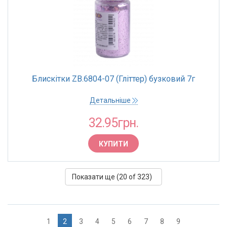
Блискітки ZB.6804-07 (Гліттер) бузковий 7г
Детальніше
32.95грн.
КУПИТИ
Показати ще (
20
of 323)
1
2
3
4
5
6
7
8
9