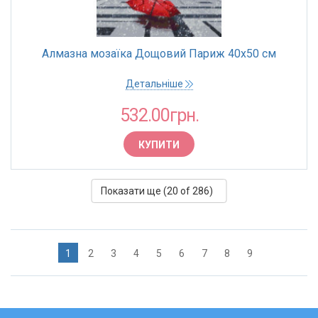
Алмазна мозаїка Дощовий Париж 40х50 см
Детальніше
532.00грн.
КУПИТИ
Показати ще (
20
of 286)
1
2
3
4
5
6
7
8
9