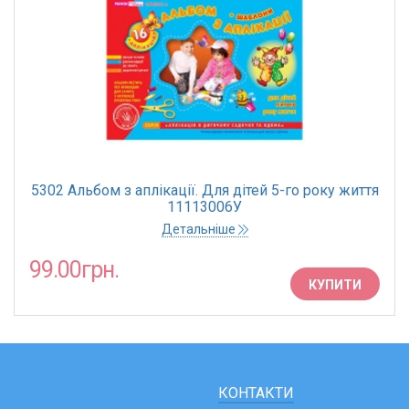
5302 Альбом з аплікації. Для дітей 5-го року життя
11113006У
Детальніше
99.00грн.
КУПИТИ
КОНТАКТИ