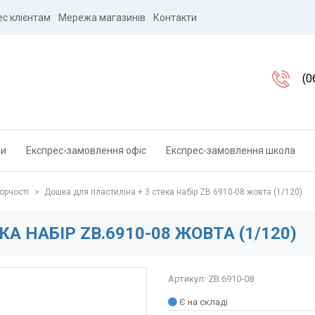
ес клієнтам
Мережа магазинів
Контакти
(0
ли
Експрес-замовлення офіс
Експрес-замовлення школа
орчості
>
Дошка для пластиліна + 3 стека набір ZB.6910-08 жовта (1/120)
А НАБІР ZB.6910-08 ЖОВТА (1/120)
Артикул: ZB.6910-08
Є на складі