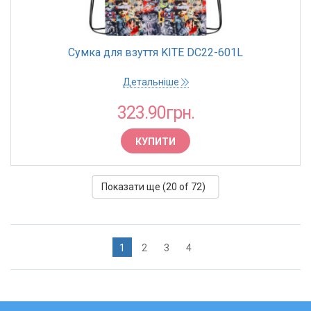
Сумка для взуття KITE DC22-601L
Детальніше
323.90грн.
КУПИТИ
Показати ще (
20
of 72)
1
2
3
4