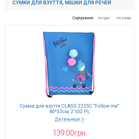
СУМКИ ДЛЯ ВЗУТТЯ, МІШКИ ДЛЯ РЕЧЕЙ
139
141
158
216
563
Сортування:
по ціні
по назві
Сумка для взуття CLASS 2235С "Follow me"
46*33см, 210D PL
Детальніше
139.00грн.