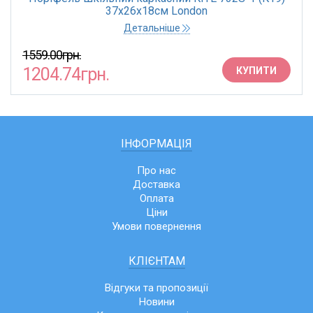
37х26х18см London
Детальніше
1559.00грн.
1204.74грн.
КУПИТИ
ІНФОРМАЦІЯ
Про нас
Доставка
Оплата
Ціни
Умови повернення
КЛІЄНТАМ
Відгуки та пропозиції
Новини