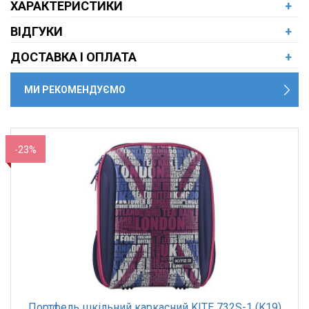
ХАРАКТЕРИСТИКИ
+
ВІДГУКИ
+
ДОСТАВКА І ОПЛАТА
+
МИ РЕКОМЕНДУЄМО
-23%
Портфель шкільний каркасний KITE 732S-1 (K19)