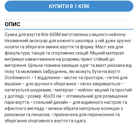
ОПИС
+
Сумка для взуття Kite 600M виготовлена з міцного нейлону.
Незамінний аксесуар для кожного школяра: у ній дуже зручно
носити та зберігати змінне взуття та форму. Маст-хев для
фізкультури, танців та спортивних секцій. Міцний матеріал
витримує навантаження на розриви, принт стійкий до
вигоряння. Щільна тканина захищає одяг та вміст рюкзака від
піску та можливих забруднень, які можуть бути на взутті.
Особливості: • 1 відділення – містке та просторе; • петля для
вішалки – для зручного зберігання; • легко закривається –
затягується шнурками; • матеріал – нейлон: міцний та простий
у догляді; • розмір: 46x33 см – оптимальний для розміщення
пари взуття; • стильний дизайн – для відмінного настрою та
ефектного вигляду; • можна зібрати капсульну колекцію з
рюкзаком та пеналом; • призначена для перенесення та
зберігання спортивного взуття та одягу.