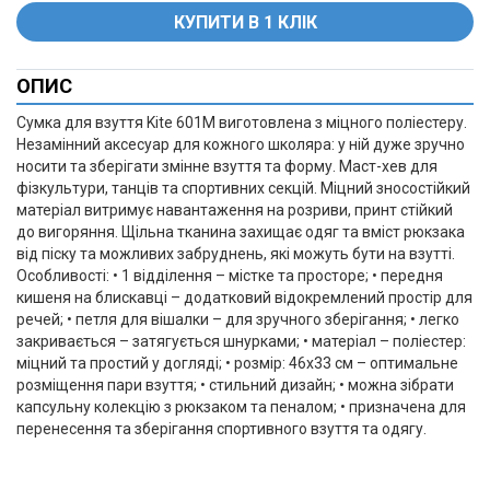
ОПИС
+
Сумка для взуття Kite 601M виготовлена з міцного поліестеру.
Незамінний аксесуар для кожного школяра: у ній дуже зручно
носити та зберігати змінне взуття та форму. Маст-хев для
фізкультури, танців та спортивних секцій. Міцний зносостійкий
матеріал витримує навантаження на розриви, принт стійкий
до вигоряння. Щільна тканина захищає одяг та вміст рюкзака
від піску та можливих забруднень, які можуть бути на взутті.
Особливості: • 1 відділення – містке та просторе; • передня
кишеня на блискавці – додатковий відокремлений простір для
речей; • петля для вішалки – для зручного зберігання; • легко
закривається – затягується шнурками; • матеріал – поліестер:
міцний та простий у догляді; • розмір: 46x33 см – оптимальне
розміщення пари взуття; • стильний дизайн; • можна зібрати
капсульну колекцію з рюкзаком та пеналом; • призначена для
перенесення та зберігання спортивного взуття та одягу.