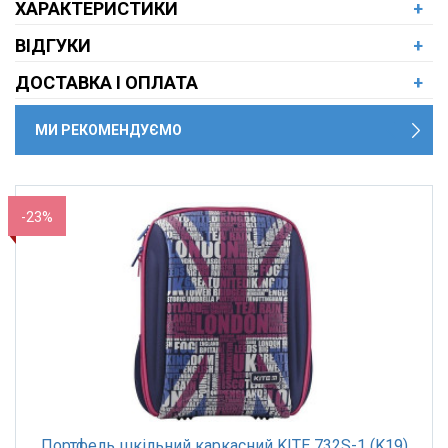
ХАРАКТЕРИСТИКИ
+
ВІДГУКИ
+
ДОСТАВКА І ОПЛАТА
+
МИ РЕКОМЕНДУЄМО
-23%
Портфель шкільний каркасний KITE 732S-1 (K19)