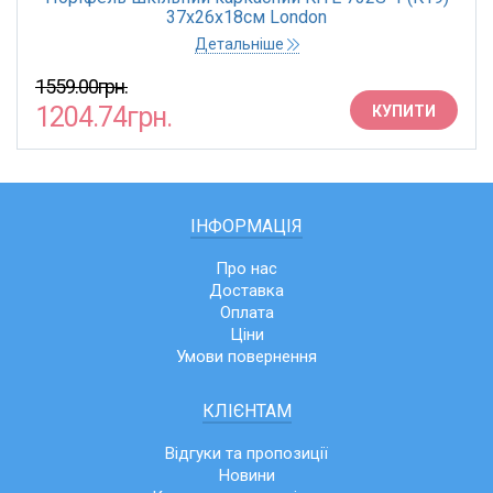
37х26х18см London
Детальніше
1559.00грн.
1204.74грн.
КУПИТИ
ІНФОРМАЦІЯ
Про нас
Доставка
Оплата
Ціни
Умови повернення
КЛІЄНТАМ
Відгуки та пропозиції
Новини