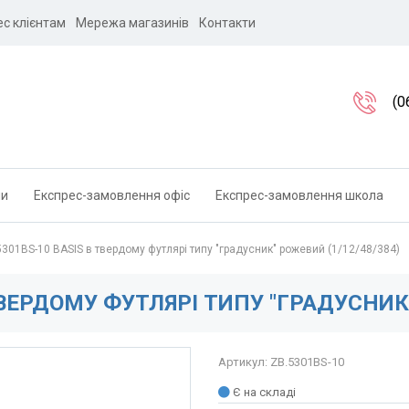
ес клієнтам
Мережа магазинів
Контакти
(0
ли
Експрес-замовлення офіс
Експрес-замовлення школа
301BS-10 BASIS в твердому футлярі типу "градусник" рожевий (1/12/48/384)
ТВЕРДОМУ ФУТЛЯРІ ТИПУ "ГРАДУСНИК"
Артикул: ZB.5301BS-10
Є на складі