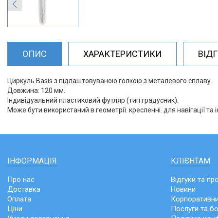
ОПИС
ХАРАКТЕРИСТИКИ
ВІД
Циркуль Basis з підлаштовуваною голкою з металевого сплаву.
Довжина: 120 мм.
Індивідуальний пластиковий футляр (тип градусник).
Може бути використаний в геометрії. кресленні. для навігації та і
ІНФОРМАЦІЯ
КЛІЄНТАМ
Про нас
Відгуки та пр
Доставка
Новини
Оплата
Корпоративни
Ціни
Послуги та б