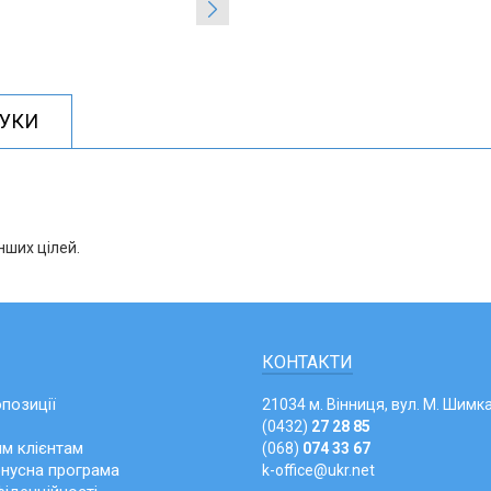
ГУКИ
нших цілей.
КОНТАКТИ
опозиції
21034 м. Вінниця, вул. М. Шимка
(0432)
27 28 85
м клієнтам
(068)
074 33 67
онусна програма
k-office@ukr.net