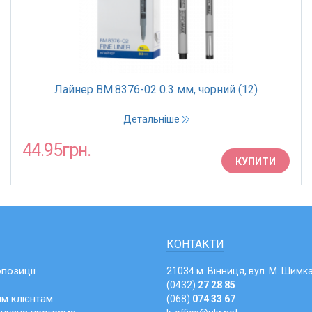
Лайнер BM.8376-02 0.3 мм, чорний (12)
Детальніше
44.95грн.
КУПИТИ
КОНТАКТИ
опозиції
21034 м. Вінниця, вул. М. Шимка
(0432)
27 28 85
м клієнтам
(068)
074 33 67