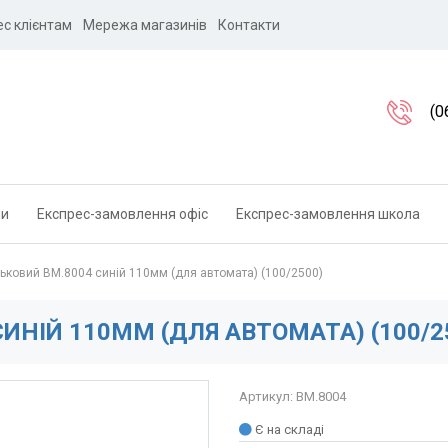
ес клієнтам
Мережа магазинів
Контакти
(0
ли
Експрес-замовлення офіс
Експрес-замовлення школа
ьковий BM.8004 синій 110мм (для автомата) (100/2500)
ИНІЙ 110ММ (ДЛЯ АВТОМАТА) (100/2
Артикул: BM.8004
Є на складі